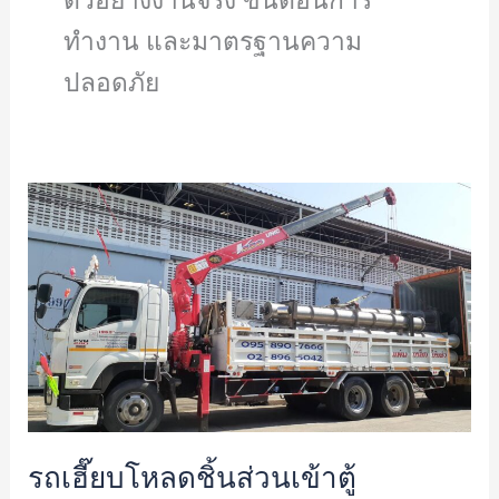
ทำงาน และมาตรฐานความ
ปลอดภัย
รถ
เฮี๊ยบ
โหลด
ชิ้น
ส่วน
เข้า
ตู้
คอนเทนเนอร์
จ.สมุทรสาคร
รถเฮี๊ยบโหลดชิ้นส่วนเข้าตู้