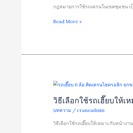
ใน
กฎหมายการใช้รถเครนในเขตชุมชน เป็นเร
เขต
ชุมชน
Read More »
วิธี
เลือก
วิธีเลือกใช้รถเฮี๊ยบให
ใช้
รถ
บทความ
/
craneadmin
เฮี๊ยบ
ให้
วิธีเลือกใช้รถเฮี๊ยบให้เหมาะกับหน้างา
เหมาะ