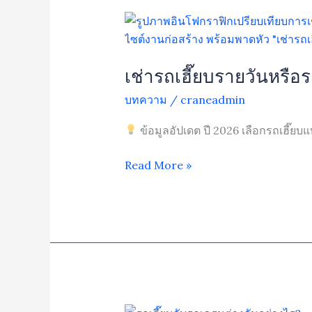
เช่า
รถ
เฮี๊ย
เช่ารถเฮี๊ยบรายวันหรือร
บรา
ย
บทความ
/
craneadmin
วัน
หรือ
ข้อมูลอัปเดต ปี 2026 เลือกรถเฮี๊ย
ราย
Read More »
เที่ยว
แบบ
ไหน
คุ้ม
กว่า?
(2026)
รถ