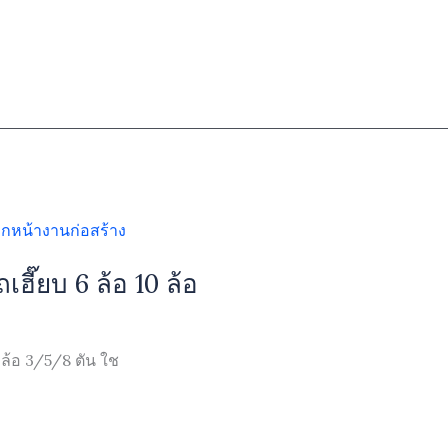
ฮี๊ยบ 6 ล้อ 10 ล้อ
 ล้อ 3/5/8 ตัน ใช