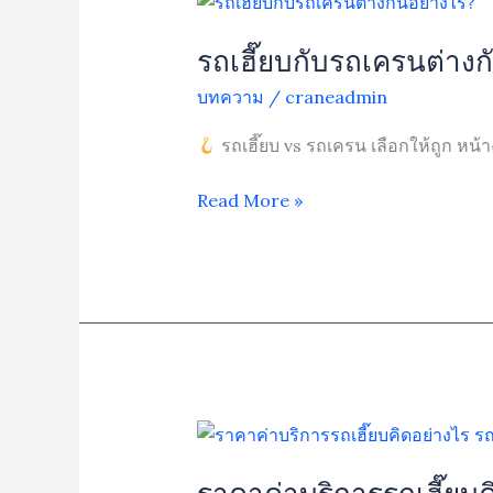
เฮี๊ย
รถเฮี๊ยบกับรถเครนต่างก
บกับ
รถ
บทความ
/
craneadmin
เครน
ต่าง
รถเฮี๊ยบ vs รถเครน เลือกให้ถูก หน้า
กัน
อย่างไร?
Read More »
ราคา
ค่า
บริการ