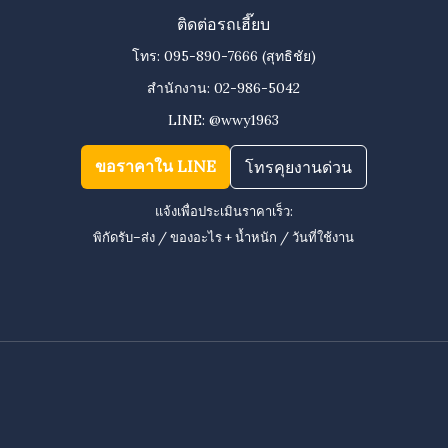
ติดต่อรถเฮี๊ยบ
โทร:
095-890-7666
(สุทธิชัย)
สำนักงาน:
02-986-5042
LINE:
@wwy1963
ขอราคาใน LINE
โทรคุยงานด่วน
แจ้งเพื่อประเมินราคาเร็ว:
พิกัดรับ–ส่ง / ของอะไร + น้ำหนัก / วันที่ใช้งาน