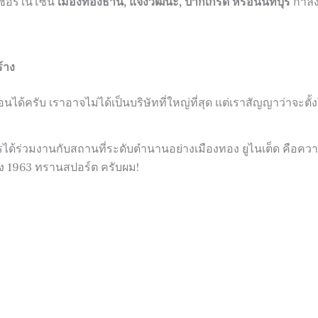
นเซอร์ในโซน
เมืองทองธานี, แจ้งวัฒนะ, ปากเกร็ด หรือนนทบุรี
กำลั
้าง
อนได้ครับ เราอาจไม่ได้เป็นบริษัทที่ใหญ่ที่สุด แต่เราสัญญาว่าจะตั้
ด้ร่วมงานกับสถานที่ระดับตำนานอย่างเมืองทอง ยูไนเต็ด คือค
่าง 1963 ทรานสปอร์ต ครับผม!