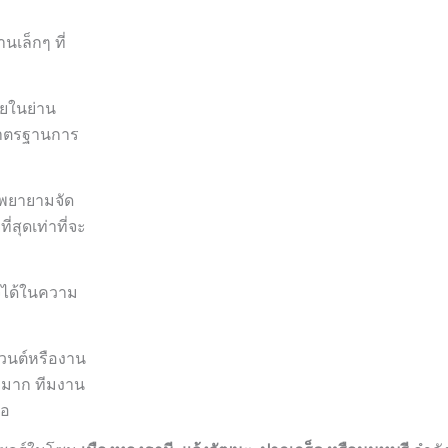
เล็กๆ ที่
อยในย่าน
มาตรฐานการ
าพยายามจัด
ี่สุดเท่าที่จะ
จได้ในความ
เวนต์หรืองาน
๊ะมาก ทีมงาน
มอ