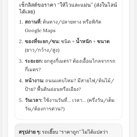
เช็กลิสต์ขอราคา “ให้ไวและแม่น” (ส่งในไลน์
ได้เลย)
สถานที่:
ต้นทาง/ปลายทาง หรือพิกัด
Google Maps
ของที่จะยก/ขน:
ชนิด +
น้ำหนัก
+
ขนาด
(ยาว/กว้าง/สูง)
ระยะยก:
ยกสูงกี่เมตร? ต้องเอื้อมไกลจากรถ
กี่เมตร?
หน้างาน:
ถนนแคบไหม? มีสายไฟ/ต้นไม้/
ป้าย? พื้นดินอ่อนหรือเอียง?
วันเวลา:
ใช้งานวันที่… เวลา… (ครึ่งวัน/เต็ม
วัน/ต้องการด่วน?)
สรุปง่าย ๆ:
รถเฮี๊ยบ “ราคาถูก” ไม่ได้แปลว่า