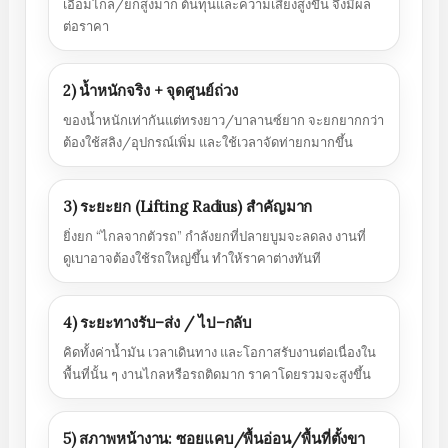
เอื้อมไกล/ยกสูงมาก ต้นทุนและความเสี่ยงสูงขึ้น จึงมีผล
ต่อราคา
2) น้ำหนักจริง + จุดศูนย์ถ่วง
ของน้ำหนักเท่ากันแต่ทรงยาว/บาลานซ์ยาก จะยกยากกว่า
ต้องใช้สลิง/อุปกรณ์เพิ่ม และใช้เวลาจัดท่ายกมากขึ้น
3) ระยะยก (Lifting Radius) สำคัญมาก
ยิ่งยก “ไกลจากตัวรถ” กำลังยกที่ปลายบูมจะลดลง งานที่
ดูเบาอาจต้องใช้รถใหญ่ขึ้น ทำให้ราคาต่างทันที
4) ระยะทางรับ–ส่ง / ไป–กลับ
คิดทั้งค่าน้ำมัน เวลาเดินทาง และโอกาสรับงานต่อเนื่องใน
พื้นที่นั้น ๆ งานไกลหรือรถติดมาก ราคาโดยรวมจะสูงขึ้น
5) สภาพหน้างาน: ซอยแคบ/พื้นอ่อน/พื้นที่ตั้งขา