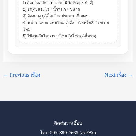
1) ต้นทาง/ปลายทาง (ขอพิกัด Maps ถ้ามี)
2) ยก/ขนอะไร + น้ำหนัก + ขนาด
3) ต้องยกสูง/เอื้อมไกลประมาณกี่เมตร
4) หน้างานซอยแคบไหม / มีสายไฟหรือสิ่งกีดขวาง
ไหม
5) ใช้งานวันไหน เวลาไหน (ครึ่งวัน/เต็มวัน)
←
Previous เรื่อง
Next เรื่อง
→
ติดต่อรถเฮี๊ยบ
โทร:
095-890-7666
(สุทธิชัย)