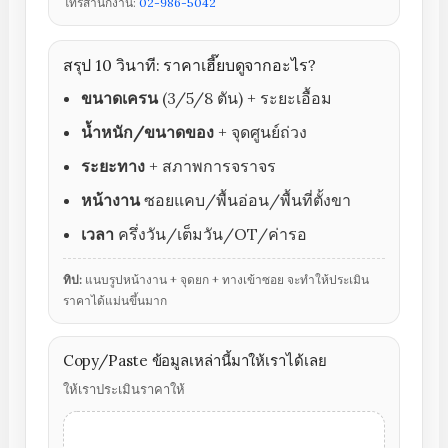
โทรสำนักงาน:
02-986-5042
สรุป 10 วินาที: ราคาเฮี๊ยบดูจากอะไร?
ขนาดเครน
(3/5/8 ตัน) + ระยะเอื้อม
น้ำหนัก/ขนาดของ
+ จุดศูนย์ถ่วง
ระยะทาง
+ สภาพการจราจร
หน้างาน
ซอยแคบ/พื้นอ่อน/พื้นที่ตั้งขา
เวลา
ครึ่งวัน/เต็มวัน/OT/ค่ารอ
ทิป:
แนบรูปหน้างาน + จุดยก + ทางเข้าซอย จะทำให้ประเมิน
ราคาได้แม่นขึ้นมาก
Copy/Paste ข้อมูลเหล่านี้มาให้เราได้เลย
ให้เราประเมินราคาให้