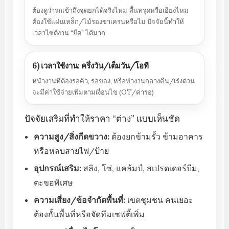
ต้องดูว่ารถเข้าถึงจุดยกได้จริงไหม พื้นทรุดหรือเอียงไหม
ต้องใช้แผ่นเหล็ก/ไม้รองขาเครนหรือไม่ ปัจจัยนี้ทำให้
เวลาไซต์งาน “ยืด” ได้มาก
6) เวลาใช้งาน: ครึ่งวัน/เต็มวัน/โอที
หน้างานที่ต้องรอคิว, รอของ, หรือทำงานกลางคืน/เร่งด่วน
จะมีค่าใช้จ่ายเพิ่มตามเงื่อนไข (OT/ค่ารอ)
ปัจจัยเสริมที่ทำให้ราคา “ต่าง” แบบเห็นชัด
ความสูง/สิ่งกีดขวาง:
ต้องยกข้ามรั้ว ข้ามอาคาร
หรือหลบสายไฟ/ป้าย
อุปกรณ์เสริม:
สลิง, โซ่, แคล้มป์, สเปรดเดอร์บีม,
ตะขอพิเศษ
ความเสี่ยง/ข้อจำกัดพื้นที่:
เขตชุมชน คนเยอะ
ต้องกั้นพื้นที่หรือจัดทีมเซฟตี้เพิ่ม