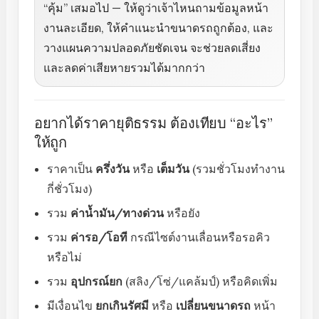
“คุ้ม” เสมอไป — ให้ดูว่าเจ้าไหนถามข้อมูลหน้า
งานละเอียด, ให้คำแนะนำขนาดรถถูกต้อง, และ
วางแผนความปลอดภัยชัดเจน จะช่วยลดเสี่ยง
และลดค่าเสียหายรวมได้มากกว่า
อยากได้ราคายุติธรรม ต้องเทียบ “อะไร”
ให้ถูก
ราคาเป็น
ครึ่งวัน
หรือ
เต็มวัน
(รวมชั่วโมงทำงาน
กี่ชั่วโมง)
รวม
ค่าน้ำมัน/ทางด่วน
หรือยัง
รวม
ค่ารอ/โอที
กรณีไซต์งานเลื่อนหรือรอคิว
หรือไม่
รวม
อุปกรณ์ยก
(สลิง/โซ่/แคล้มป์) หรือคิดเพิ่ม
มีเงื่อนไข
ยกเกินรัศมี
หรือ
เปลี่ยนขนาดรถ
หน้า