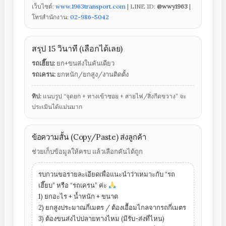
เว็บไซต์:
www.1963transport.com
| LINE ID:
@wwy1963
|
โทรสำนักงาน:
02-986-5042
สรุป 15 วินาที (เลือกได้เลย)
รถเฮี๊ยบ:
ยก+ขนส่งในคันเดียว
รถเครน:
ยกหนัก/ยกสูง/งานติดตั้ง
ทิป:
แนบรูป “จุดยก + ทางเข้าซอย + สายไฟ/สิ่งกีดขวาง” จะ
ประเมินได้แม่นมาก
ข้อความสั้น (Copy/Paste) ส่งลูกค้า
ช่วยเก็บข้อมูลให้ครบ แล้วเลือกคันได้ถูก
รบกวนขอรายละเอียดเพื่อแนะนำว่าเหมาะกับ “รถ
เฮี๊ยบ” หรือ “รถเครน” ค่ะ
1) ยกอะไร + น้ำหนัก + ขนาด
2) ยกสูงประมาณกี่เมตร / ต้องเอื้อมไกลจากรถกี่เมตร
3) ต้องขนส่งไปปลายทางไหม (มีรับ-ส่งที่ไหน)