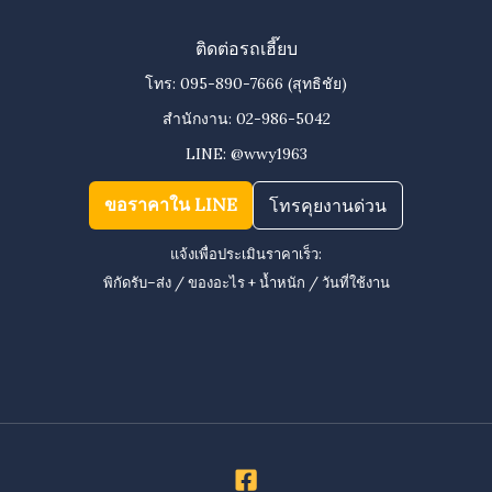
ติดต่อรถเฮี๊ยบ
โทร:
095-890-7666
(สุทธิชัย)
สำนักงาน:
02-986-5042
LINE:
@wwy1963
ขอราคาใน LINE
โทรคุยงานด่วน
แจ้งเพื่อประเมินราคาเร็ว:
พิกัดรับ–ส่ง / ของอะไร + น้ำหนัก / วันที่ใช้งาน