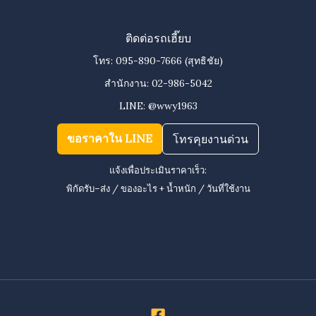
ติดต่อรถเฮี๊ยบ
โทร:
095-890-7666
(สุทธิชัย)
สำนักงาน:
02-986-5042
LINE:
@wwy1963
ขอราคาใน LINE
โทรคุยงานด่วน
แจ้งเพื่อประเมินราคาเร็ว:
พิกัดรับ–ส่ง / ของอะไร + น้ำหนัก / วันที่ใช้งาน