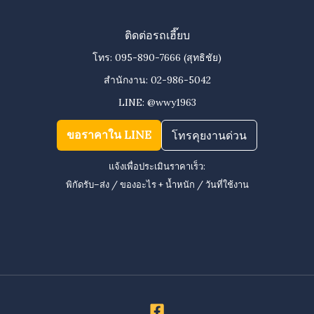
ติดต่อรถเฮี๊ยบ
โทร:
095-890-7666
(สุทธิชัย)
สำนักงาน:
02-986-5042
LINE:
@wwy1963
ขอราคาใน LINE
โทรคุยงานด่วน
แจ้งเพื่อประเมินราคาเร็ว:
พิกัดรับ–ส่ง / ของอะไร + น้ำหนัก / วันที่ใช้งาน