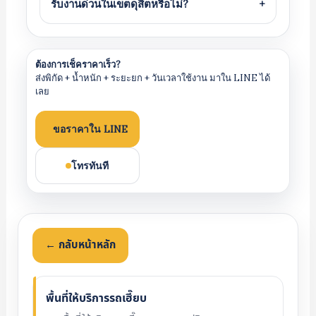
รับงานด่วนในเขตดุสิตหรือไม่?
+
ต้องการเช็คราคาเร็ว?
ส่งพิกัด + น้ำหนัก + ระยะยก + วันเวลาใช้งาน มาใน LINE ได้
เลย
ขอราคาใน LINE
โทรทันที
← กลับหน้าหลัก
พื้นที่ให้บริการรถเฮี๊ยบ