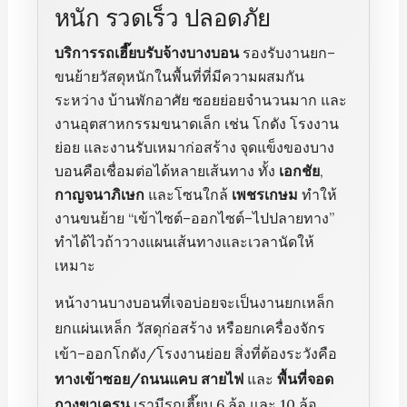
หนัก รวดเร็ว ปลอดภัย
บริการรถเฮี๊ยบรับจ้างบางบอน
รองรับงานยก–
ขนย้ายวัสดุหนักในพื้นที่ที่มีความผสมกัน
ระหว่าง บ้านพักอาศัย ซอยย่อยจำนวนมาก และ
งานอุตสาหกรรมขนาดเล็ก เช่น โกดัง โรงงาน
ย่อย และงานรับเหมาก่อสร้าง จุดแข็งของบาง
บอนคือเชื่อมต่อได้หลายเส้นทาง ทั้ง
เอกชัย
,
กาญจนาภิเษก
และโซนใกล้
เพชรเกษม
ทำให้
งานขนย้าย “เข้าไซต์–ออกไซต์–ไปปลายทาง”
ทำได้ไวถ้าวางแผนเส้นทางและเวลานัดให้
เหมาะ
หน้างานบางบอนที่เจอบ่อยจะเป็นงานยกเหล็ก
ยกแผ่นเหล็ก วัสดุก่อสร้าง หรือยกเครื่องจักร
เข้า–ออกโกดัง/โรงงานย่อย สิ่งที่ต้องระวังคือ
ทางเข้าซอย/ถนนแคบ
สายไฟ
และ
พื้นที่จอด
กางขาเครน
เรามีรถเฮี๊ยบ 6 ล้อ และ 10 ล้อ