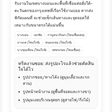
รับงานในเขตบางบอนและพื้นที่เชื่อมต่อฝั่งใต้–
ตะวันตกของกรุงเทพที่เรียกใช้งานบ่อย หากส่ง
พิกัดแผนที่ จะช่วยเช็กเส้นทางและจุดจอดให้
เหมาะกับขนาดรถได้แม่นขึ้น
บางบอน
เอกชัย
กาญจนาภิเษก (โซนเชื่อมต่อ)
บางแค (โซนใกล้)
หนองแขม (โซนใกล้)
บางขุนเทียน (โซนใกล้)
เพชรเกษม (โซนเชื่อม)
ทริคงานซอย: ส่งรูปอะไรแล้วช่วยตัดสิน
ใจได้ไว
รูปปากซอย/ทางโค้ง (ดูมุมเลี้ยวและรถ
สวน)
รูปหน้าหน้างาน (ดูพื้นที่จอดและกางขา)
รูปมุมเงยบริเวณจุดยก (ดูสายไฟ/กิ่งไม้)