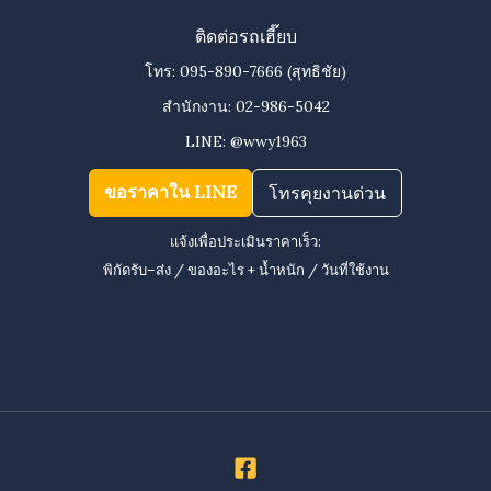
ติดต่อรถเฮี๊ยบ
โทร:
095-890-7666
(สุทธิชัย)
สำนักงาน:
02-986-5042
LINE:
@wwy1963
ขอราคาใน LINE
โทรคุยงานด่วน
แจ้งเพื่อประเมินราคาเร็ว:
พิกัดรับ–ส่ง / ของอะไร + น้ำหนัก / วันที่ใช้งาน