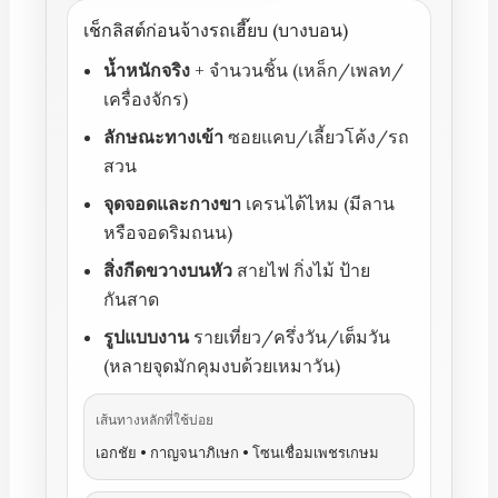
เช็กลิสต์ก่อนจ้างรถเฮี๊ยบ (บางบอน)
น้ำหนักจริง
+ จำนวนชิ้น (เหล็ก/เพลท/
เครื่องจักร)
ลักษณะทางเข้า
ซอยแคบ/เลี้ยวโค้ง/รถ
สวน
จุดจอดและกางขา
เครนได้ไหม (มีลาน
หรือจอดริมถนน)
สิ่งกีดขวางบนหัว
สายไฟ กิ่งไม้ ป้าย
กันสาด
รูปแบบงาน
รายเที่ยว/ครึ่งวัน/เต็มวัน
(หลายจุดมักคุมงบด้วยเหมาวัน)
เส้นทางหลักที่ใช้บ่อย
เอกชัย • กาญจนาภิเษก • โซนเชื่อมเพชรเกษม