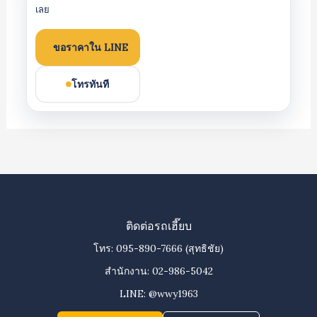
เลย
ขอราคาใน LINE
โทรทันที
ติดต่อรถเฮี๊ยบ
โทร:
095-890-7666
(สุทธิชัย)
สำนักงาน:
02-986-5042
LINE:
@wwy1963