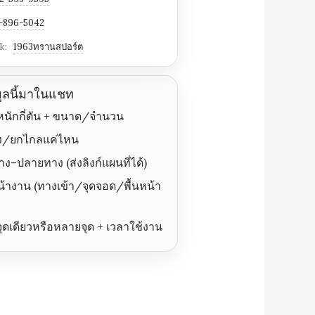
-896-5042
k:
1963ทรานสปอร์ต
มูลนี้มาในแชท
นักกี่ตัน + ขนาด/จำนวน
ูง/ยกไกลแค่ไหน
าง–ปลายทาง (ส่งลิงก์แผนที่ได้)
น้างาน (ทางเข้า/จุดจอด/พื้นหน้า
ุดเดียวหรือหลายจุด + เวลาใช้งาน