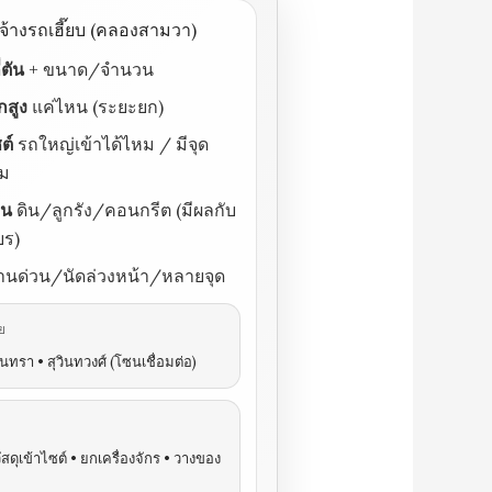
นจ้างรถเฮี๊ยบ (คลองสามวา)
่ตัน
+ ขนาด/จำนวน
สูง
แค่ไหน (ระยะยก)
ต์
รถใหญ่เข้าได้ไหม / มีจุด
หม
าน
ดิน/ลูกรัง/คอนกรีต (มีผลกับ
ยร)
านด่วน/นัดล่วงหน้า/หลายจุด
ย
ินทรา • สุวินทวงศ์ (โซนเชื่อมต่อ)
ัสดุเข้าไซต์ • ยกเครื่องจักร • วางของ