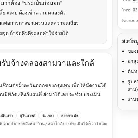
ามวาต้อง “ประเมินก่อนยก”
โทร:
02
เลี้ยวแคบ ต้องเช็กความคล่องตัว
Faceboo
ีผลต่อการกางขาเครนและความเสถียร
ด ถ้าจัดคิวดีจะลดค่าใช้จ่ายได้
ส่งข้อ
ของห
ยกส
ี๊ยบรับจ้างคลองสามวาและใกล้
ต้นท
รูปห
อมต่อฝั่งตะวันออกของกรุงเทพ เพื่อให้นัดงานได้
งาน)
ีพิกัด/ลิงก์แผนที่ ส่งมาได้เลย จะช่วยประเมิน
งานจ
มอินทรา
สุวินทวงศ์
ร่มเกล้า
ลาดกระบัง
งคลิปจากปากซอยถึงหน้าบ้าน/หน้าโกดัง จะประเมินได้เร็วกว่าและ