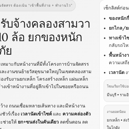
จัดสรร ต้องเน้น “เข้าพื้นที่ง่าย + ทำงานไว”
เช็กลิสต์ก่อ
ของหนักกี
ยบรับจ้างคลองสามวา
ยกไกล/ยก
อ 10 ล้อ ยกของหนัก
ทางเข้าไซ
กลับรถไ
ภัย
พื้นหน้าง
ความเสถี
เหมาะกับหน้างานที่มีทั้งโครงการบ้านจัดสรร
ดุ และงานขนย้ายวัสดุขนาดใหญ่ในเขตคลองสาม
เวลานัด
ง
อ รองรับงานยกเหล็ก โครงสร้างเหล็ก แผ่นเหล็ก
สร้างเข้าหน้างานที่อยู่ลึกเข้าไปในซอยหรือถนน
โซนเรียกใช้บ่อ
มีนบุรี • รามอ
่กว้าง ถนนเชื่อมหลายเส้นทาง และมีหน้างาน
งานยอดนิยม
ัวร์เรื่อง
เวลานัดเข้าไซต์
และ
ความคล่องตัว
ยกเหล็ก • ส่งว
าะช่วยให้
ยก+ขนส่งในคันเดียว
ลดขั้นตอน ลด
ในโกดัง