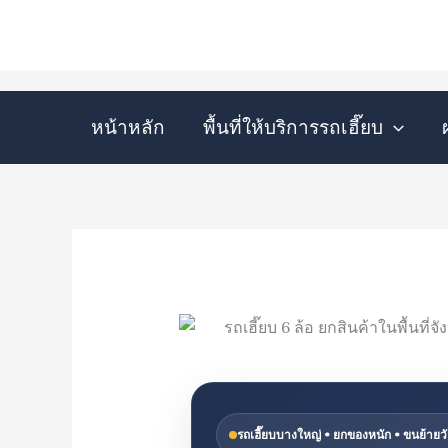
Skip
to
content
หน้าหลัก
พื้นที่ให้บริการรถเฮี๊ยบ
รถเฮี๊ยบบางใหญ่ • ยกของหนัก • ขนย้ายวั