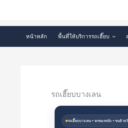
Skip
to
content
หน้าหลัก
พื้นที่ให้บริการรถเฮี๊ยบ
รถเฮี๊ยบบางเลน
รถเฮี๊ยบบางเลน • ยกของหนัก • ขนย้ายวั