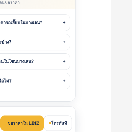
นก่อนขอราคา
าคารถเฮี๊ยบในบางเลน?
+
รบ้าง?
+
ไหนในโซนบางเลน?
+
ือไม่?
+
ขอราคาใน LINE
โทรทันที