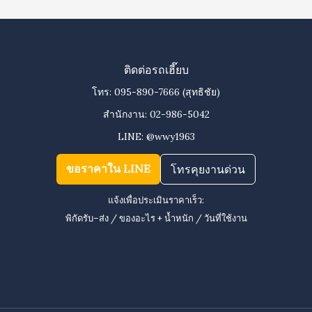
ติดต่อรถเฮี๊ยบ
โทร:
095-890-7666
(สุทธิชัย)
สำนักงาน:
02-986-5042
LINE:
@wwy1963
ขอราคาใน LINE
โทรคุยงานด่วน
แจ้งเพื่อประเมินราคาเร็ว:
พิกัดรับ–ส่ง / ของอะไร + น้ำหนัก / วันที่ใช้งาน