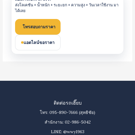
ส่งโลเคชัน + น้ำหนัก + ระยะยก + ความสูง + วันเวลาใช้งาน มา
ได้เลย
โทรสอบถามราคา
แอดไลน์ขอราคา
ติดต่อรถเฮี๊ยบ
โทร:
095-890-7666
(สุทธิชัย)
สำนักงาน:
02-986-5042
LINE:
@wwy1963