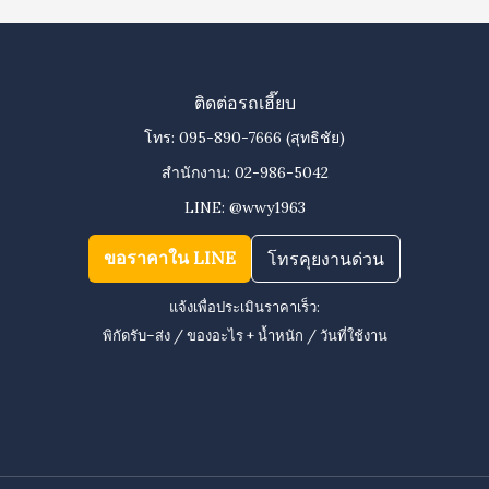
ติดต่อรถเฮี๊ยบ
โทร:
095-890-7666
(สุทธิชัย)
สำนักงาน:
02-986-5042
LINE:
@wwy1963
ขอราคาใน LINE
โทรคุยงานด่วน
แจ้งเพื่อประเมินราคาเร็ว:
พิกัดรับ–ส่ง / ของอะไร + น้ำหนัก / วันที่ใช้งาน