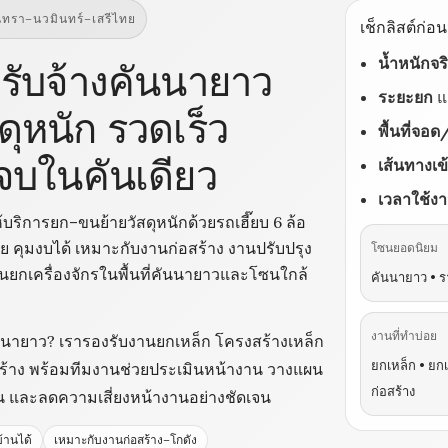
นทรา–นวมินทร์–เสรีไทย
เช็กลิสต์ก่อ
น้ำหนักจร
บรับจ้างคันนายาว
ระยะยก
แ
ุหนัก รวดเร็ว
พื้นที่จอ
จบในคันเดียว
เส้นทางเข
เวลาใช้ง
้บริการยก–ขนย้ายวัสดุหนักด้วยรถเฮี๊ยบ 6 ล้อ
ย คุมงบได้ เหมาะกับงานก่อสร้าง งานปรับปรุง
โซนยอดนิยม
กเครื่องจักรในพื้นที่คันนายาวและโซนใกล้
คันนายาว • ร
งานที่ทำบ่อย
นนายาว? เรารองรับงานยกเหล็ก โครงสร้างเหล็ก
ยกเหล็ก • ยกเ
่อสร้าง พร้อมทีมงานช่วยประเมินหน้างาน วางแผน
ก่อสร้าง
น และลดความเสี่ยงหน้างานอย่างชัดเจน
้านได้
เหมาะกับงานก่อสร้าง–โกดัง