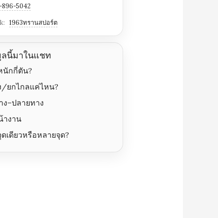
-896-5042
k:
1963ทรานสปอร์ต
มูลนี้มาในแชท
นักกี่ตัน?
ูง/ยกไกลแค่ไหน?
ทาง–ปลายทาง
น้างาน
ุดเดียวหรือหลายจุด?