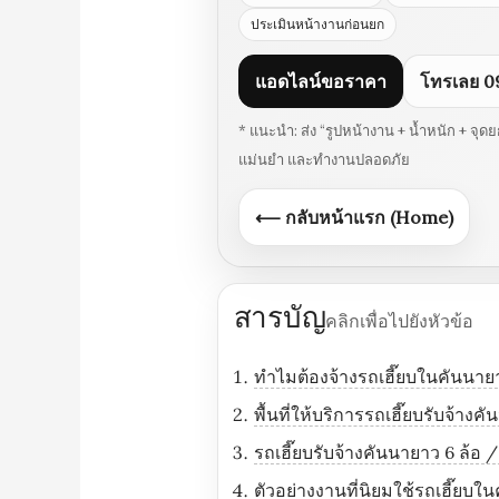
ประเมินหน้างานก่อนยก
แอดไลน์ขอราคา
โทรเลย 0
* แนะนำ: ส่ง “รูปหน้างาน + น้ำหนัก + จุ
แม่นยำ และทำงานปลอดภัย
⟵ กลับหน้าแรก (Home)
สารบัญ
คลิกเพื่อไปยังหัวข้อ
ทำไมต้องจ้างรถเฮี๊ยบในคันนาย
พื้นที่ให้บริการรถเฮี๊ยบรับจ้าง
รถเฮี๊ยบรับจ้างคันนายาว 6 ล้อ
ตัวอย่างงานที่นิยมใช้รถเฮี๊ยบใ