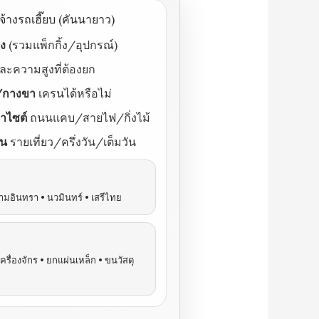
นจ้างรถเฮี๊ยบ (คันนายาว)
ิง
(รวมแพ็กกิ้ง/อุปกรณ์)
ละความสูงที่ต้องยก
ด/กางขา
เครนได้หรือไม่
้าไซต์
ถนนแคบ/สายไฟ/กิ่งไม้
าน
รายเที่ยว/ครึ่งวัน/เต็มวัน
ามอินทรา • นวมินทร์ • เสรีไทย
ครื่องจักร • ยกแผ่นเหล็ก • ขนวัสดุ