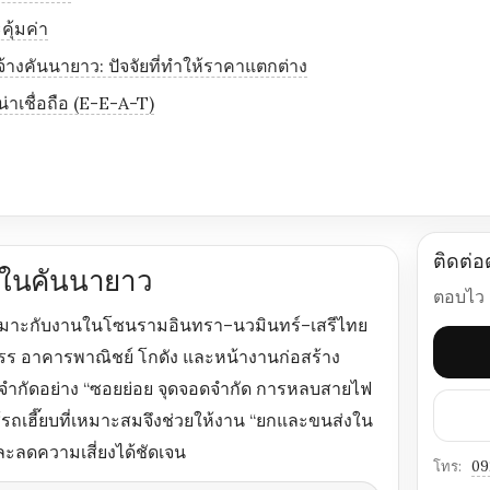
ุ้มค่า
จ้างคันนายาว: ปัจจัยที่ทำให้ราคาแตกต่าง
เชื่อถือ (E-E-A-T)
ติดต่อ
ยบในคันนายาว
ตอบไว ส
มาะกับงานในโซนรามอินทรา–นวมินทร์–เสรีไทย
ัดสรร อาคารพาณิชย์ โกดัง และหน้างานก่อสร้าง
จำกัดอย่าง “ซอยย่อย จุดจอดจำกัด การหลบสายไฟ
้รถเฮี๊ยบที่เหมาะสมจึงช่วยให้งาน “ยกและขนส่งใน
ละลดความเสี่ยงได้ชัดเจน
โทร:
09