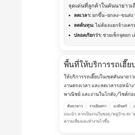
จุดเด่นที่ลูกค้าในคันนายาวเล
ลดเวลา:
ยกขึ้น–ยกลง–ขนส่ง ทำ
ลดต้นทุน:
ไม่ต้องแยกจ้างเคร
ปลอดภัยกว่า:
ช่วยเช็กจุดยก เ
พื้นที่ให้บริการรถเฮี
ให้บริการรถเฮี๊ยบในเขตคันนายาวแล
งานตรงเวลา และลดเวลารอหน้างา
พาณิชย์ และงานในโกดัง/ไซต์ก่อ
คันนายาว
รามอินทรา
นวมินทร์
แนะนำ: หากเป็นงานในซอย/หมู่บ้าน ส่ง “
ความเสี่ยงและทำงานไวขึ้น