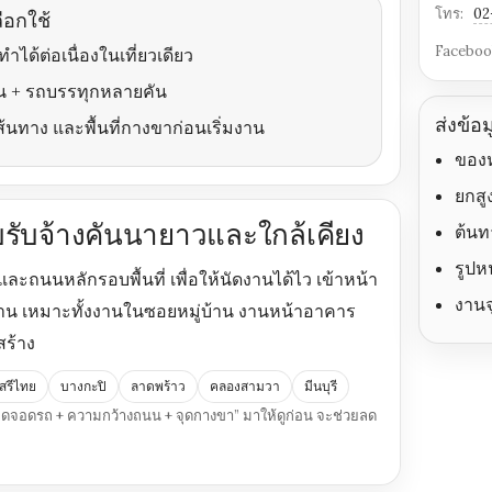
โทร:
02
ือกใช้
Faceboo
ได้ต่อเนื่องในเที่ยวเดียว
น + รถบรรทุกหลายคัน
ส่งข้อ
ส้นทาง และพื้นที่กางขาก่อนเริ่มงาน
ของห
ยกส
๊ยบรับจ้างคันนายาวและใกล้เคียง
ต้น
รูปห
ะถนนหลักรอบพื้นที่ เพื่อให้นัดงานได้ไว เข้าหน้า
งานจ
น เหมาะทั้งงานในซอยหมู่บ้าน งานหน้าอาคาร
สร้าง
เสรีไทย
บางกะปิ
ลาดพร้าว
คลองสามวา
มีนบุรี
จุดจอดรถ + ความกว้างถนน + จุดกางขา” มาให้ดูก่อน จะช่วยลด