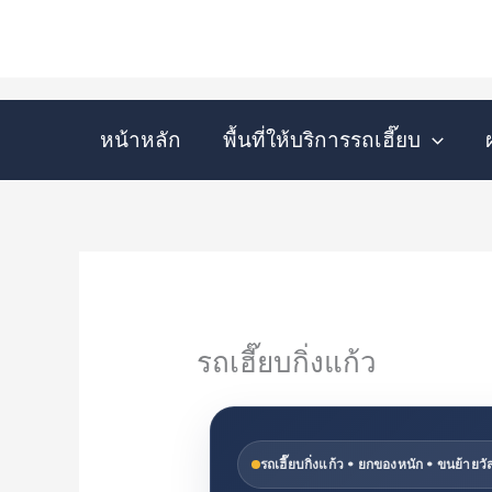
Skip
to
content
หน้าหลัก
พื้นที่ให้บริการรถเฮี๊ยบ
รถเฮี๊ยบกิ่งแก้ว
รถเฮี๊ยบกิ่งแก้ว • ยกของหนัก • ขนย้ายวัส