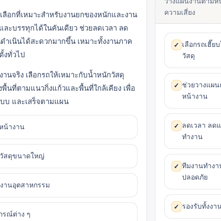
วางแผนงานตามหน้า
ความเสี่ยง
นทางเลือกที่เหมาะสำหรับงานยกของหนักและงาน
และบรรทุกได้ในคันเดียว ช่วยลดเวลา ลด
ำเนินได้สะดวกมากขึ้น เหมาะทั้งงานภาค
เลือกรถเฮี๊
✓
้งทั่วไป
วัสดุ
านจริง เลือกรถให้เหมาะกับน้ำหนักวัสดุ
ช่วยวางแผน
✓
นที่ตามแนวกิ่งแก้วและพื้นที่ใกล้เคียง เพื่อ
หน้างาน
ระบบ และเสร็จตามแผน
ลดเวลา ลดแร
✓
าหน้างาน
ทำงาน
วัสดุขนาดใหญ่
ทีมงานทำงาน
✓
ปลอดภัย
้นงานอุตสาหกรรม
รองรับทั้งง
✓
กรณ์ต่าง ๆ