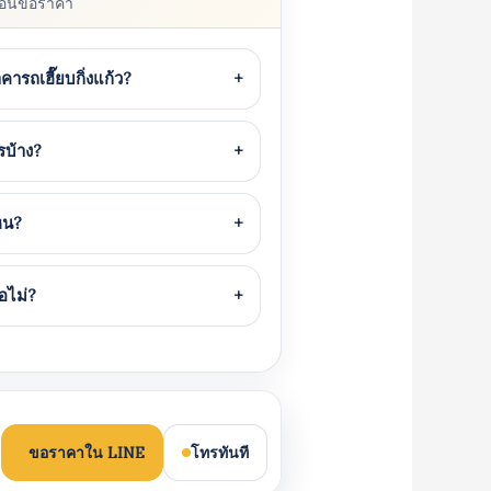
นก่อนขอราคา
ารถเฮี๊ยบกิ่งแก้ว?
+
รบ้าง?
+
หน?
+
ือไม่?
+
ขอราคาใน LINE
โทรทันที