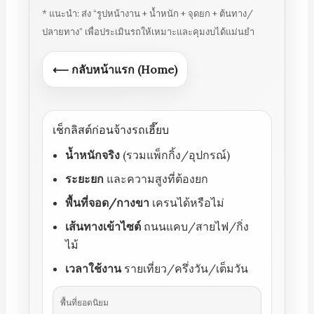
* แนะนำ: ส่ง “รูปหน้างาน + น้ำหนัก + จุดยก + ต้นทาง/
ปลายทาง” เพื่อประเมินรถให้เหมาะและคุมงบได้แม่นยำ
⟵ กลับหน้าแรก (Home)
เช็กลิสต์ก่อนจ้างรถเฮี๊ยบ
น้ำหนักจริง
(รวมแพ็กกิ้ง/อุปกรณ์)
ระยะยก
และความสูงที่ต้องยก
พื้นที่จอด/กางขา
เครนได้หรือไม่
เส้นทางเข้าไซต์
ถนนแคบ/สายไฟ/กิ่ง
ไม้
เวลาใช้งาน
รายเที่ยว/ครึ่งวัน/เต็มวัน
พื้นที่ยอดนิยม