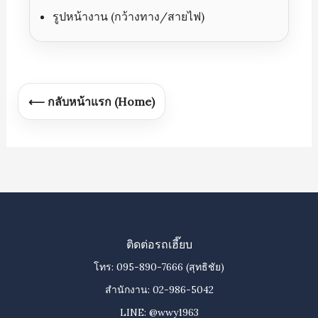
รูปหน้างาน (กว้างทาง/สายไฟ)
⟵ กลับหน้าแรก (Home)
ติดต่อรถเฮี๊ยบ
โทร:
095-890-7666
(สุทธิชัย)
สำนักงาน:
02-986-5042
LINE:
@wwy1963